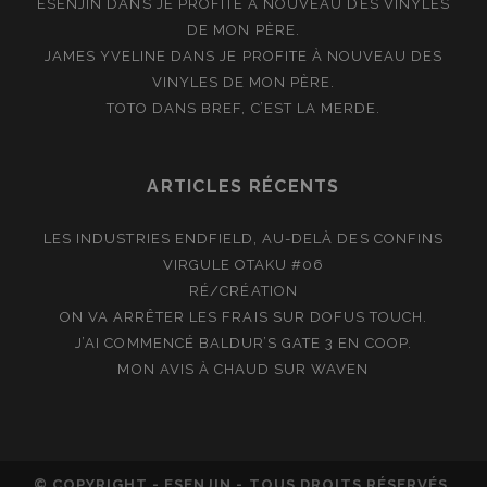
ESENJIN
DANS
JE PROFITE À NOUVEAU DES VINYLES
DE MON PÈRE.
JAMES YVELINE
DANS
JE PROFITE À NOUVEAU DES
VINYLES DE MON PÈRE.
TOTO
DANS
BREF, C’EST LA MERDE.
ARTICLES RÉCENTS
LES INDUSTRIES ENDFIELD, AU-DELÀ DES CONFINS
VIRGULE OTAKU #06
RÉ/CRÉATION
ON VA ARRÊTER LES FRAIS SUR DOFUS TOUCH.
J’AI COMMENCÉ BALDUR’S GATE 3 EN COOP.
MON AVIS À CHAUD SUR WAVEN
© COPYRIGHT - ESENJIN - TOUS DROITS RÉSERVÉS.