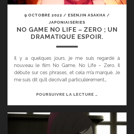
9 OCTOBRE 2022
/
ESENJIN ASAKHA
/
JAPONIAISERIES
NO GAME NO LIFE – ZERO ; UN
DRAMATIQUE ESPOIR.
Il y a quelques jours, je me suis regardé à
nouveau le film No Game, No Life – Zero. Il
débute sur ces phrases, et cela m’a marqué. Je
me suis dit qu’il décrivait particulièrement…
NO
POURSUIVRE LA LECTURE …
GAME
NO
LIFE
–
ZERO