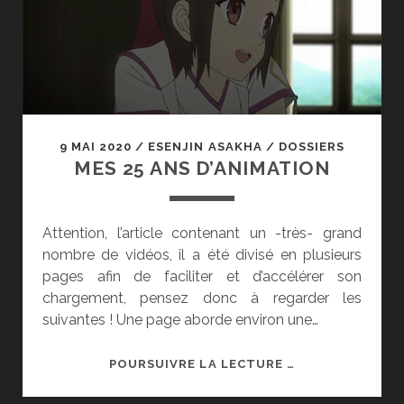
;
UN
DRAMATIQUE
ESPOIR.
9 MAI 2020
/
ESENJIN ASAKHA
/
DOSSIERS
MES 25 ANS D’ANIMATION
Attention, l’article contenant un -très- grand
nombre de vidéos, il a été divisé en plusieurs
pages afin de faciliter et d’accélérer son
chargement, pensez donc à regarder les
suivantes ! Une page aborde environ une…
MES
POURSUIVRE LA LECTURE …
25