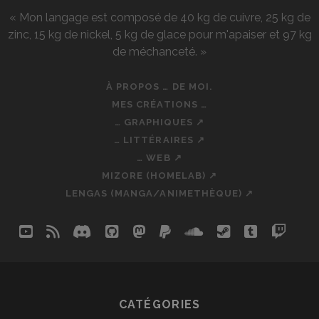
« Mon langage est composé de 40 kg de cuivre, 25 kg de
zinc, 15 kg de nickel, 5 kg de glace pour m'apaiser et 97 kg
de méchanceté. »
À PROPOS … DE MOI.
MES CRÉATIONS …
… GRAPHIQUES ↗
… LITTÉRAIRES ↗
… WEB ↗
MIZORE (HOMELAB) ↗
LENGAS (MANGA/ANIMETHÈQUE) ↗
youtube
rss
discord
github
mastodon
paypal
soundcloud
steam
tumblr
twit
so
CATÉGORIES