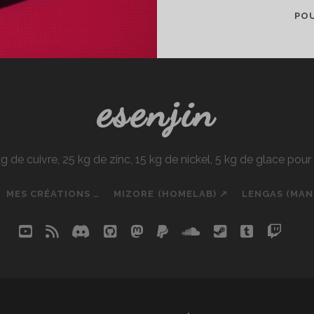
POU
esenjin
e cuivre, 25 kg de zinc, 15 kg de nickel, 5 kg de glace pou
MES CRÉATIONS …
MIZORE (HOMELAB) ↗
LENGAS (MA
youtube
rss
discord
github
mastodon
paypal
soundcloud
steam
tumblr
twit
so