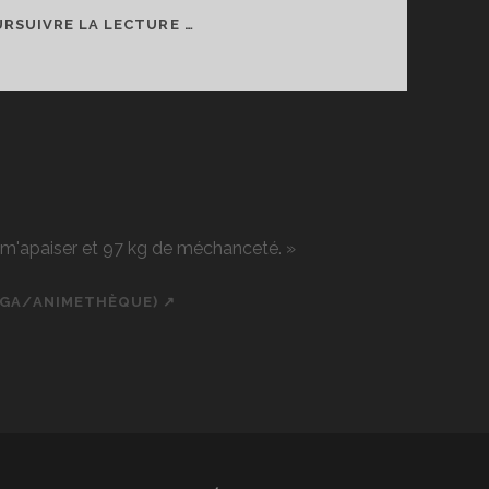
BAS
RSUIVRE LA LECTURE …
HIVER
2017
r m'apaiser et 97 kg de méchanceté. »
NGA/ANIMETHÈQUE) ↗
ch
cial_icon_custom_1