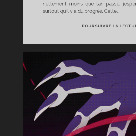
nettement moins que l’an passé, j’esp
surtout qu’il y a du progrès. Cette…
POURSUIVRE LA LECTU