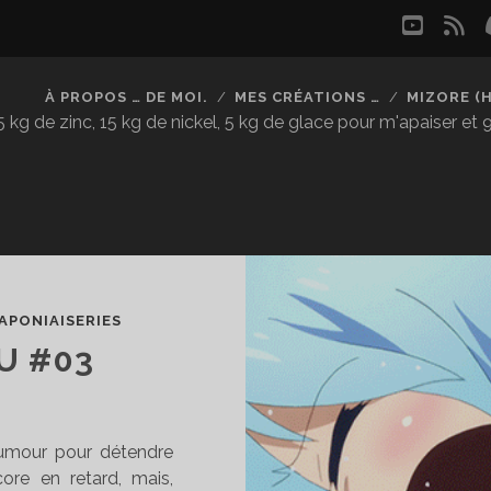
youtu
rs
À PROPOS … DE MOI.
MES CRÉATIONS …
MIZORE (
kg de zinc, 15 kg de nickel, 5 kg de glace pour m'apaiser et
APONIAISERIES
U #03
’humour pour détendre
ore en retard, mais,