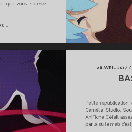
ère que vous noterez
VIRGULE
RE …
OTAKU
#03
26 AVRIL 2017
BA
Petite republication,
Camélia Studio. Sou
AniFiche C’était asse
par la suite mais c’est