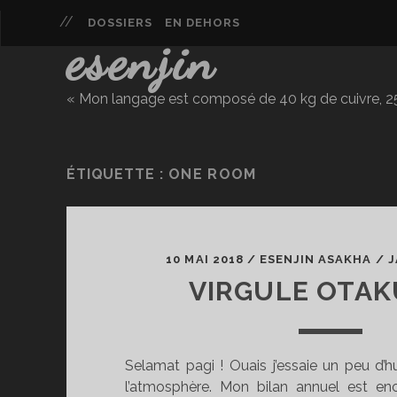
DOSSIERS
EN DEHORS
esenjin
« Mon langage est composé de 40 kg de cuivre, 25 
ÉTIQUETTE :
ONE ROOM
10 MAI 2018
/
ESENJIN ASAKHA
/
J
VIRGULE OTAK
Selamat pagi ! Ouais j’essaie un peu d
l’atmosphère. Mon bilan annuel est enc