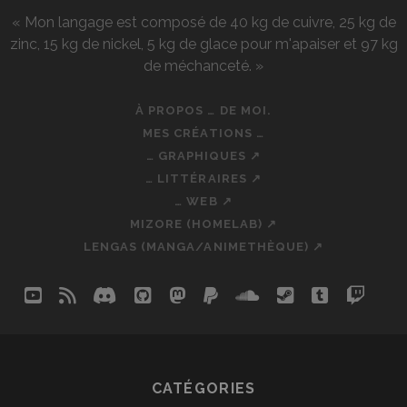
« Mon langage est composé de 40 kg de cuivre, 25 kg de
zinc, 15 kg de nickel, 5 kg de glace pour m'apaiser et 97 kg
de méchanceté. »
À PROPOS … DE MOI.
MES CRÉATIONS …
… GRAPHIQUES ↗
… LITTÉRAIRES ↗
… WEB ↗
MIZORE (HOMELAB) ↗
LENGAS (MANGA/ANIMETHÈQUE) ↗
youtube
rss
discord
github
mastodon
paypal
soundcloud
steam
tumblr
twit
so
CATÉGORIES