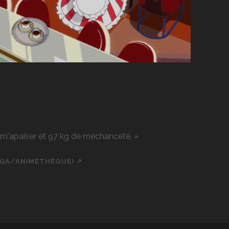
r m'apaiser et 97 kg de méchanceté. »
NGA/ANIMETHÈQUE) ↗
ch
cial_icon_custom_1