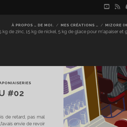
youtu
rs
À PROPOS … DE MOI.
MES CRÉATIONS …
MIZORE (
kg de zinc, 15 kg de nickel, 5 kg de glace pour m'apaiser et
APONIAISERIES
U #02
is de retard, pas mal
’avais envie de revoir