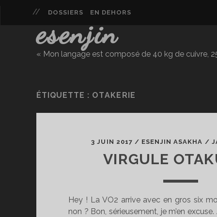
DOSSIERS
EN DEHORS
esenjin
« Mon langage est composé de 40 kg de cuivre, 25 
ÉTIQUETTE :
OTAKERIE
3 JUIN 2017
/
ESENJIN ASAKHA
/
J
VIRGULE OTAK
Hey ! La VO2 arrive avec en gros six mo
non ? Bon, sérieusement, je m’en excuse. J