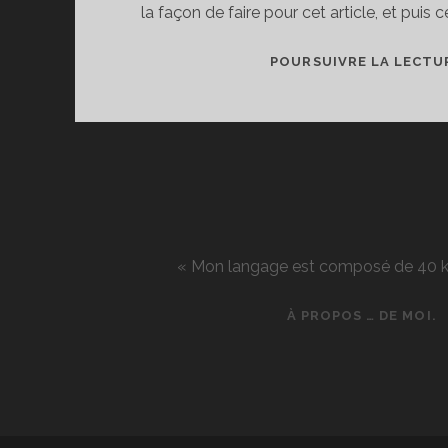
la façon de faire pour cet article, et puis c
POURSUIVRE LA LECTU
« Mon langage est composé de 40 kg d
À PROPOS … DE MOI.