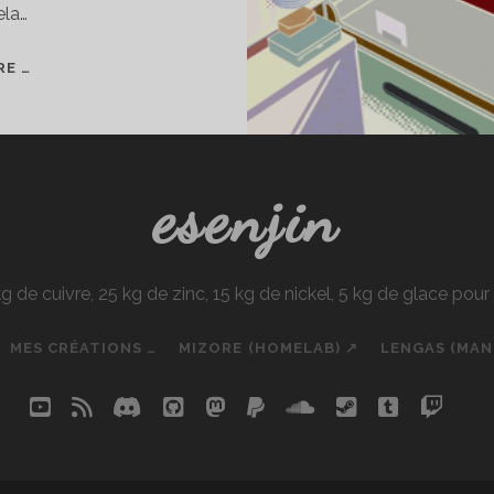
ela…
VIRGULE
RE …
OTAKU
#02
esenjin
e cuivre, 25 kg de zinc, 15 kg de nickel, 5 kg de glace pou
MES CRÉATIONS …
MIZORE (HOMELAB) ↗
LENGAS (MA
youtube
rss
discord
github
mastodon
paypal
soundcloud
steam
tumblr
twit
so