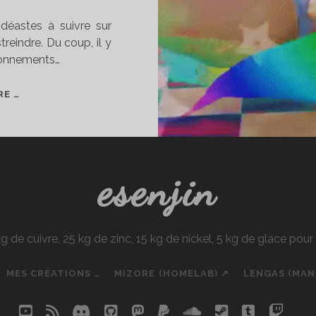
idéastes à suivre sur
treindre. Du coup, il y
bonnements…
MES
RE …
VIDÉASTES
FAVORIS
SUR
YOUTUBE
esenjin
e cuivre, 25 kg de zinc, 15 kg de nickel, 5 kg de glace pou
MES CRÉATIONS …
MIZORE (HOMELAB) ↗
LENGAS (MA
youtube
rss
discord
github
mastodon
paypal
soundcloud
steam
tumblr
twit
so