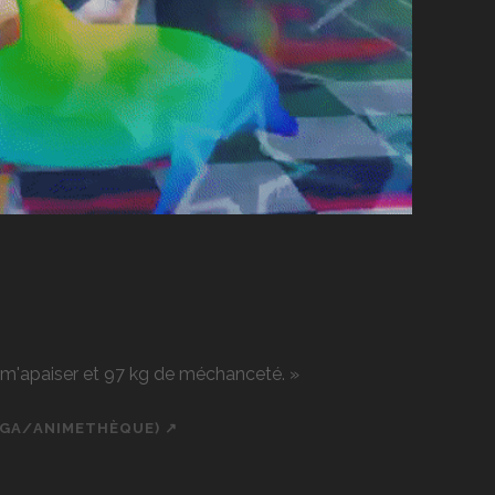
r m'apaiser et 97 kg de méchanceté. »
NGA/ANIMETHÈQUE) ↗
ch
cial_icon_custom_1