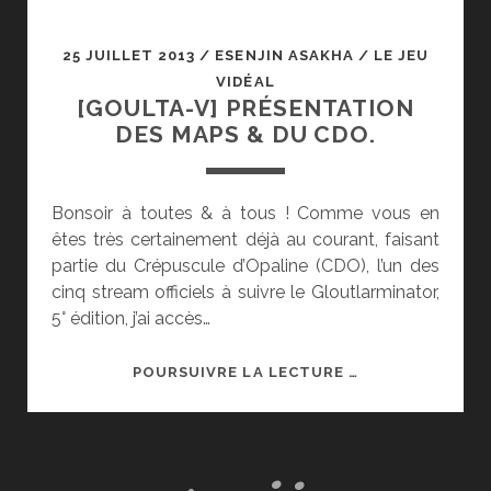
25 JUILLET 2013
/
ESENJIN ASAKHA
/
LE JEU
VIDÉAL
[GOULTA-V] PRÉSENTATION
DES MAPS & DU CDO.
Bonsoir à toutes & à tous ! Comme vous en
êtes très certainement déjà au courant, faisant
partie du Crépuscule d’Opaline (CDO), l’un des
cinq stream officiels à suivre le Gloutlarminator,
5° édition, j’ai accès…
[GOULTA-
POURSUIVRE LA LECTURE …
V]
PRÉSENTATION
DES
MAPS