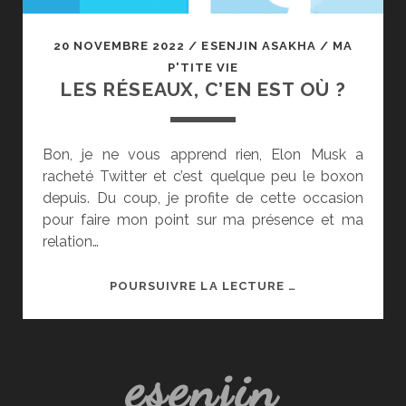
20 NOVEMBRE 2022
/
ESENJIN ASAKHA
/
MA
P'TITE VIE
LES RÉSEAUX, C’EN EST OÙ ?
Bon, je ne vous apprend rien, Elon Musk a
racheté Twitter et c’est quelque peu le boxon
depuis. Du coup, je profite de cette occasion
pour faire mon point sur ma présence et ma
relation…
LES
POURSUIVRE LA LECTURE …
RÉSEAUX,
C’EN
EST
esenjin
OÙ ?