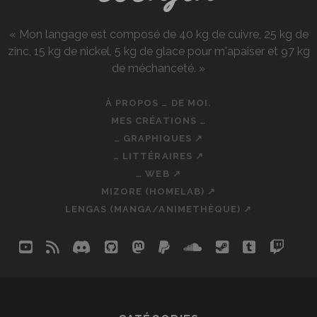
« Mon langage est composé de 40 kg de cuivre, 25 kg de
zinc, 15 kg de nickel, 5 kg de glace pour m'apaiser et 97 kg
de méchanceté. »
À PROPOS … DE MOI.
MES CRÉATIONS …
… GRAPHIQUES ↗
… LITTÉRAIRES ↗
… WEB ↗
MIZORE (HOMELAB) ↗
LENGAS (MANGA/ANIMETHÈQUE) ↗
youtube
rss
discord
github
mastodon
paypal
soundcloud
steam
tumblr
twit
so