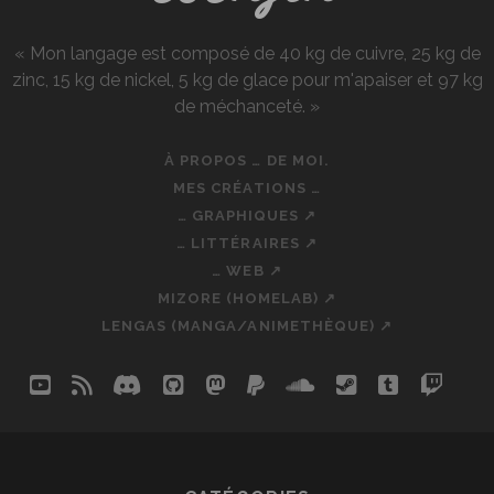
« Mon langage est composé de 40 kg de cuivre, 25 kg de
zinc, 15 kg de nickel, 5 kg de glace pour m'apaiser et 97 kg
de méchanceté. »
À PROPOS … DE MOI.
MES CRÉATIONS …
… GRAPHIQUES ↗
… LITTÉRAIRES ↗
… WEB ↗
MIZORE (HOMELAB) ↗
LENGAS (MANGA/ANIMETHÈQUE) ↗
youtube
rss
discord
github
mastodon
paypal
soundcloud
steam
tumblr
twit
so