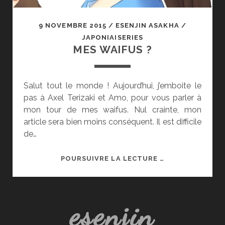
9 NOVEMBRE 2015
/
ESENJIN ASAKHA
/
JAPONIAISERIES
MES WAIFUS ?
Salut tout le monde ! Aujourd’hui, j’emboite le
pas à Axel Terizaki et Amo, pour vous parler à
mon tour de mes waifus. Nul crainte, mon
article sera bien moins conséquent. Il est difficile
de…
MES
POURSUIVRE LA LECTURE …
WAIFUS
?
esenjin