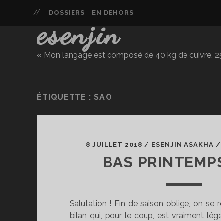
DOSSIERS
EN DEHORS
esenjin
« Mon langage est composé de 40 kg de cuivre, 25 
ÉTIQUETTE :
SAO
8 JUILLET 2018
/
ESENJIN ASAKHA
BAS PRINTEMPS
Salutation ! Fin de saison oblige, on se 
bilan qui, pour le coup, est vraiment lé