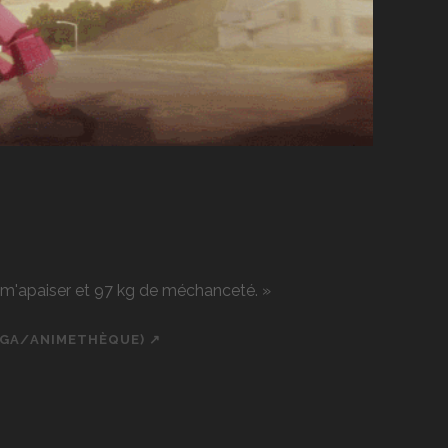
r m'apaiser et 97 kg de méchanceté. »
NGA/ANIMETHÈQUE) ↗
ch
cial_icon_custom_1