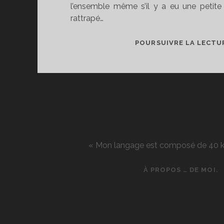
l’ensemble même s’il y a eu une petite
rattrapé…
POURSUIVRE LA LECTU
« Mon langage est composé de 40 kg d
À PROPOS … DE MOI.