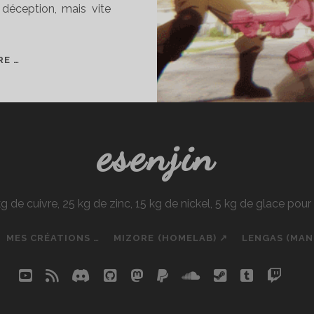
 déception, mais vite
BAS
RE …
PRINTEMPS
2018
esenjin
e cuivre, 25 kg de zinc, 15 kg de nickel, 5 kg de glace pou
MES CRÉATIONS …
MIZORE (HOMELAB) ↗
LENGAS (MA
youtube
rss
discord
github
mastodon
paypal
soundcloud
steam
tumblr
twit
so