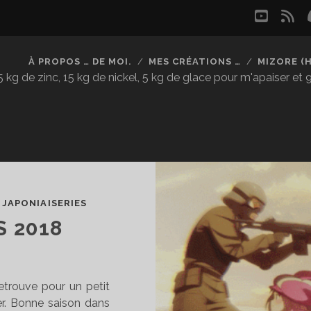
youtu
rs
À PROPOS … DE MOI.
MES CRÉATIONS …
MIZORE (
kg de zinc, 15 kg de nickel, 5 kg de glace pour m'apaiser et
/
JAPONIAISERIES
 2018
retrouve pour un petit
ger. Bonne saison dans