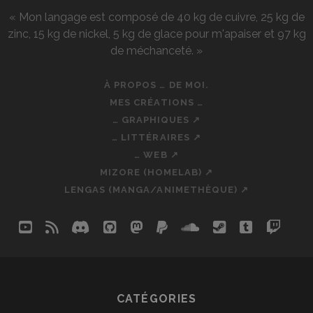
« Mon langage est composé de 40 kg de cuivre, 25 kg de
zinc, 15 kg de nickel, 5 kg de glace pour m'apaiser et 97 kg
de méchanceté. »
À PROPOS … DE MOI.
MES CRÉATIONS …
… GRAPHIQUES ↗
… LITTÉRAIRES ↗
… WEB ↗
MIZORE (HOMELAB) ↗
LENGAS (MANGA/ANIMETHÈQUE) ↗
youtube
rss
discord
github
mastodon
paypal
soundcloud
steam
tumblr
twit
so
CATÉGORIES