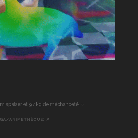
r m'apaiser et 97 kg de méchanceté. »
NGA/ANIMETHÈQUE) ↗
ch
cial_icon_custom_1