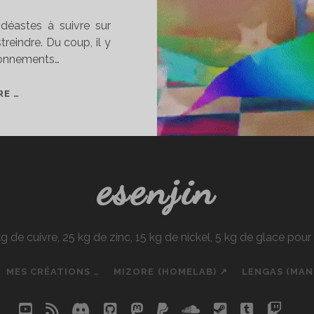
idéastes à suivre sur
treindre. Du coup, il y
bonnements…
MES
RE …
VIDÉASTES
FAVORIS
SUR
YOUTUBE
esenjin
e cuivre, 25 kg de zinc, 15 kg de nickel, 5 kg de glace pou
MES CRÉATIONS …
MIZORE (HOMELAB) ↗
LENGAS (MA
youtube
rss
discord
github
mastodon
paypal
soundcloud
steam
tumblr
twit
so