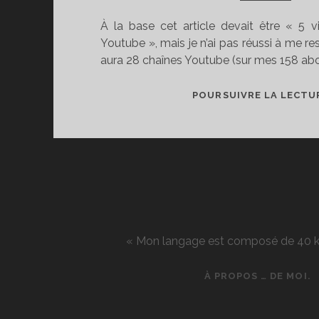
À la base cet article devait être « 5 v
Youtube », mais je n’ai pas réussi à me res
aura 28 chaînes Youtube (sur mes 158 a
POURSUIVRE LA LECTU
« Mon langage est composé de 40 kg d
À PROPOS … DE MOI.