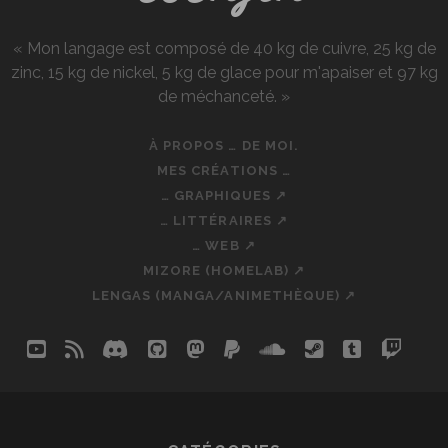
« Mon langage est composé de 40 kg de cuivre, 25 kg de
zinc, 15 kg de nickel, 5 kg de glace pour m'apaiser et 97 kg
de méchanceté. »
À PROPOS … DE MOI.
MES CRÉATIONS …
… GRAPHIQUES ↗
… LITTÉRAIRES ↗
… WEB ↗
MIZORE (HOMELAB) ↗
LENGAS (MANGA/ANIMETHÈQUE) ↗
youtube
rss
discord
github
mastodon
paypal
soundcloud
steam
tumblr
twit
so