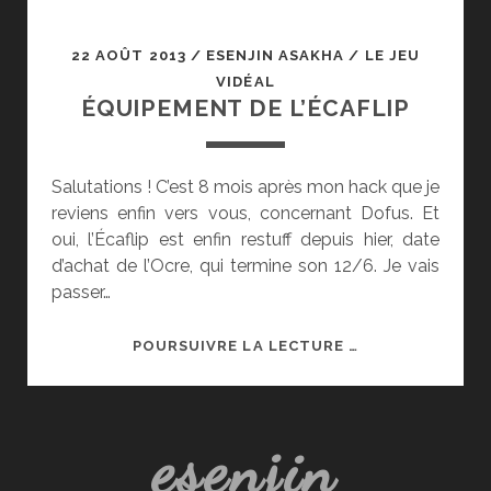
22 AOÛT 2013
/
ESENJIN ASAKHA
/
LE JEU
VIDÉAL
ÉQUIPEMENT DE L’ÉCAFLIP
Salutations ! C’est 8 mois après mon hack que je
reviens enfin vers vous, concernant Dofus. Et
oui, l’Écaflip est enfin restuff depuis hier, date
d’achat de l’Ocre, qui termine son 12/6. Je vais
passer…
ÉQUIPEMENT
POURSUIVRE LA LECTURE …
DE
L’ÉCAFLIP
esenjin