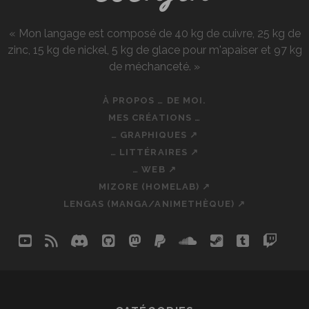
« Mon langage est composé de 40 kg de cuivre, 25 kg de
zinc, 15 kg de nickel, 5 kg de glace pour m'apaiser et 97 kg
de méchanceté. »
À PROPOS … DE MOI.
MES CRÉATIONS …
… GRAPHIQUES ↗
… LITTÉRAIRES ↗
… WEB ↗
MIZORE (HOMELAB) ↗
LENGAS (MANGA/ANIMETHÈQUE) ↗
youtube
rss
discord
github
mastodon
paypal
soundcloud
steam
tumblr
twit
so