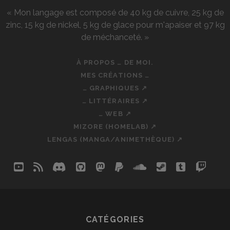
« Mon langage est composé de 40 kg de cuivre, 25 kg de
zinc, 15 kg de nickel, 5 kg de glace pour m'apaiser et 97 kg
de méchanceté. »
À PROPOS … DE MOI.
MES CRÉATIONS …
… GRAPHIQUES ↗
… LITTÉRAIRES ↗
… WEB ↗
MIZORE (HOMELAB) ↗
LENGAS (MANGA/ANIMETHÈQUE) ↗
youtube
rss
discord
github
mastodon
paypal
soundcloud
steam
tumblr
twit
so
CATÉGORIES