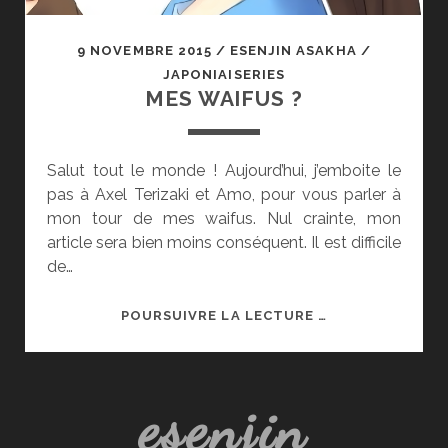
9 NOVEMBRE 2015
/
ESENJIN ASAKHA
/
JAPONIAISERIES
MES WAIFUS ?
Salut tout le monde ! Aujourd’hui, j’emboite le
pas à Axel Terizaki et Amo, pour vous parler à
mon tour de mes waifus. Nul crainte, mon
article sera bien moins conséquent. Il est difficile
de…
MES
POURSUIVRE LA LECTURE …
WAIFUS
?
esenjin