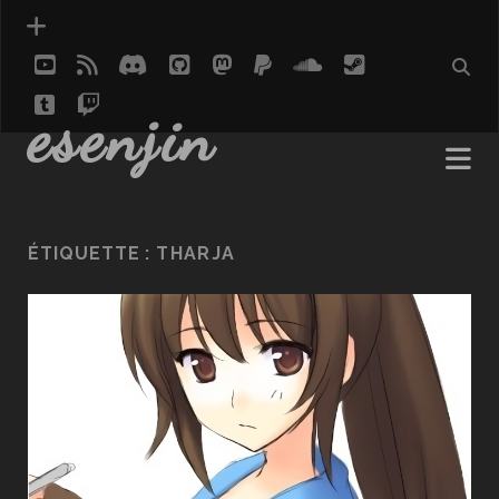
youtube
rss
discord
github
mastodon
paypal
soundcloud
steam
tumblr
twitch
social_icon_custom_1
esenjin
ÉTIQUETTE :
THARJA