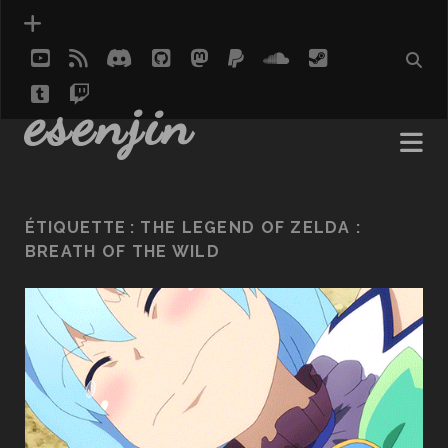
youtube
rss
discord
github
mastodon
paypal
soundcloud
steam
tumblr
twitch
social_icon_custom_1
esenjin
ÉTIQUETTE :
THE LEGEND OF ZELDA :
BREATH OF THE WILD