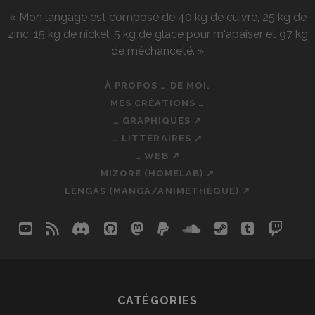
« Mon langage est composé de 40 kg de cuivre, 25 kg de
zinc, 15 kg de nickel, 5 kg de glace pour m'apaiser et 97 kg
de méchanceté. »
À PROPOS … DE MOI.
MES CRÉATIONS …
… GRAPHIQUES ↗
… LITTÉRAIRES ↗
… WEB ↗
MIZORE (HOMELAB) ↗
LENGAS (MANGA/ANIMETHÈQUE) ↗
youtube
rss
discord
github
mastodon
paypal
soundcloud
steam
tumblr
twit
so
CATÉGORIES