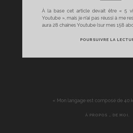
À la base cet article devait être « 5 v
Youtube », mais je n’ai pas réussi à me res
aura 28 chaînes Youtube (sur mes 158 a
POURSUIVRE LA LECTU
« Mon langage est composé de 40 kg d
À PROPOS … DE MOI.