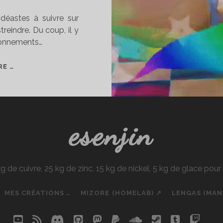
idéastes à suivre sur
treindre. Du coup, il y
bonnements…
MES
RE …
VIDÉASTES
FAVORIS
SUR
YOUTUBE
esenjin
e cuivre, 25 kg de zinc, 15 kg de nickel, 5 kg de glace pou
MES CRÉATIONS …
MIZORE (HOMELAB) ↗
LENGAS (MA
youtube
rss
discord
github
mastodon
paypal
soundcloud
steam
tumblr
twit
so