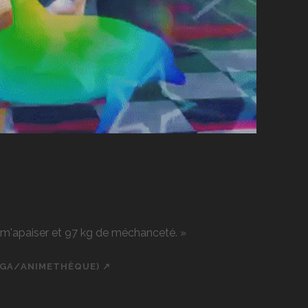
r m'apaiser et 97 kg de méchanceté. »
NGA/ANIMETHÈQUE) ↗
ch
cial_icon_custom_1