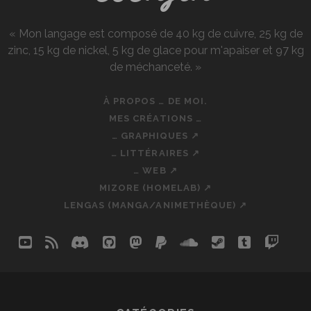
« Mon langage est composé de 40 kg de cuivre, 25 kg de
zinc, 15 kg de nickel, 5 kg de glace pour m'apaiser et 97 kg
de méchanceté. »
À PROPOS … DE MOI.
MES CRÉATIONS …
… GRAPHIQUES ↗
… LITTÉRAIRES ↗
… WEB ↗
MIZORE (HOMELAB) ↗
LENGAS (MANGA/ANIMETHÈQUE) ↗
youtube
rss
discord
github
mastodon
paypal
soundcloud
steam
tumblr
twit
so