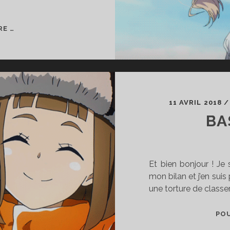
VIRGULE
RE …
OTAKU
#04
11 AVRIL 2018
BA
Et bien bonjour ! Je 
mon bilan et j’en suis 
une torture de classer
POU