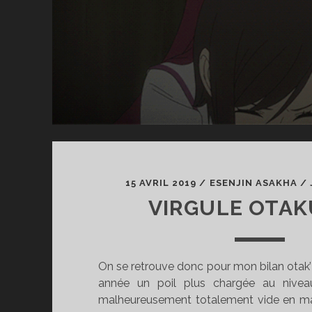
15 AVRIL 2019
/
ESENJIN ASAKHA
/
VIRGULE OTAK
On se retrouve donc pour mon bilan otak’
année un poil plus chargée au nivea
malheureusement totalement vide en ma