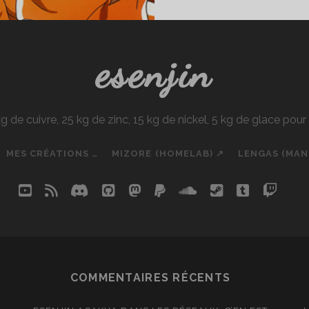
esenjin
e cuivre, 25 kg de zinc, 15 kg de nickel, 5 kg de glace pou
MES CRÉATIONS …
MIZORE (HOMELAB) ↗
LENGAS (MA
youtube
rss
discord
github
mastodon
paypal
soundcloud
steam
tumblr
twit
so
COMMENTAIRES RÉCENTS