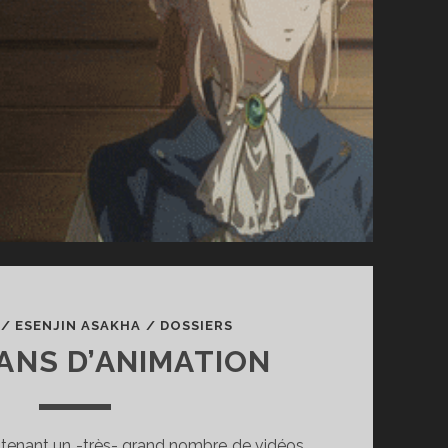
/
ESENJIN ASAKHA
/
DOSSIERS
 ANS D’ANIMATION
contenant un -très- grand nombre de vidéos,