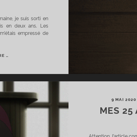
aine, je suis sorti en
ois en deux ans. Les
e m’étais empressé de
VIOLET
RE …
EVERGARDEN,
UN
ADIEU
QUE
JE
N’ARRIVE
9 MAI 2020
PAS
MES 25
À
FAIRE.
Attention, l’article 