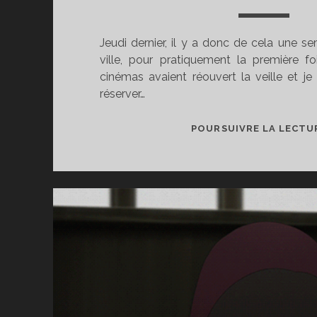
Jeudi dernier, il y a donc de cela une sem
ville, pour pratiquement la première f
cinémas avaient réouvert la veille et j
réserver…
POURSUIVRE LA LECTU