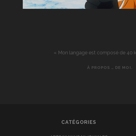
« Mon langage est composé de 40 kg d
À PROPOS … DE MOI.
CATÉGORIES