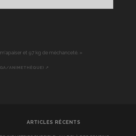
2018
r m'apaiser et 97 kg de méchanceté. »
NGA/ANIMETHÈQUE) ↗
ch
cial_icon_custom_1
ARTICLES RÉCENTS