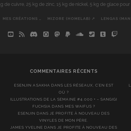
e cuivre, 25 kg de zinc, 15 kg de nickel, 5 kg de glace pou
MES CRÉATIONS …
MIZORE (HOMELAB) ↗
LENGAS (MA
youtube
rss
discord
github
mastodon
paypal
soundcloud
steam
tumblr
twit
so
COMMENTAIRES RÉCENTS
ESENJIN ASAKHA
DANS
LES RÉSEAUX, C’EN EST
OÙ ?
ILLUSTRATIONS DE LA SEMAINE #4.000 + – SANGIGI
FUCHSIA
DANS
MES WAIFUS ?
ESENJIN
DANS
JE PROFITE À NOUVEAU DES
VINYLES DE MON PÈRE.
JAMES YVELINE
DANS
JE PROFITE À NOUVEAU DES