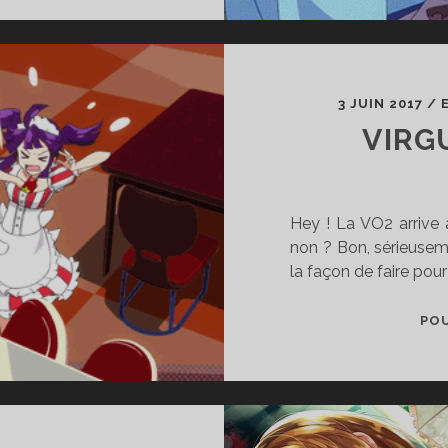
#03
3 JUIN 2017
/
VIRG
Hey ! La VO2 arrive 
non ? Bon, sérieuseme
la façon de faire pour 
POU