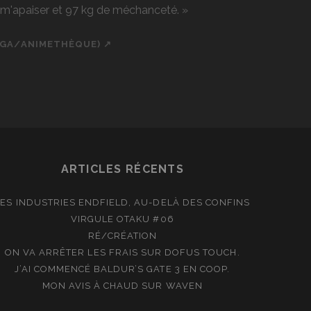
r m'apaiser et 97 kg de méchanceté. »
NGA/ANIMETHÈQUE) ↗
ch
cial_icon_custom_1
ARTICLES RÉCENTS
LES INDUSTRIES ENDFIELD, AU-DELÀ DES CONFINS
VIRGULE OTAKU #06
RÉ/CRÉATION
ON VA ARRÊTER LES FRAIS SUR DOFUS TOUCH.
J’AI COMMENCÉ BALDUR’S GATE 3 EN COOP.
MON AVIS À CHAUD SUR WAVEN