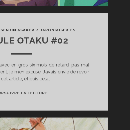
ESENJIN ASAKHA
/
JAPONIAISERIES
ULE OTAKU #02
avec en gros six mois de retard, pas mal
nt, je m’en excuse. J’avais envie de revoir
cet article, et puis cela…
VIRGULE
RSUIVRE LA LECTURE …
OTAKU
#02