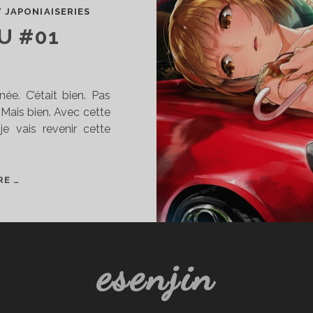
/
JAPONIAISERIES
U #01
née. C’était bien. Pas
 Mais bien. Avec cette
e vais revenir cette
VIRGULE
RE …
OTAKU
#01
esenjin