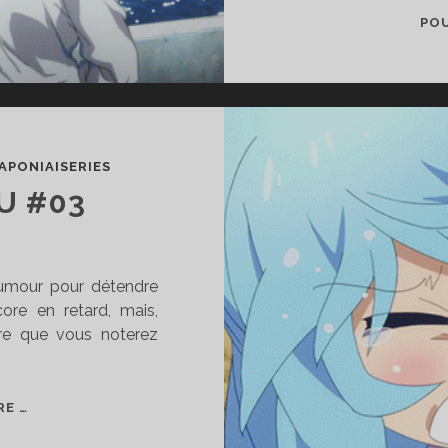
POU
APONIAISERIES
U #03
’humour pour détendre
ore en retard, mais,
ère que vous noterez
VIRGULE
RE …
OTAKU