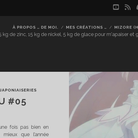
youtu
rs
À PROPOS … DE MOI.
MES CRÉATIONS …
MIZORE (
kg de zinc, 15 kg de nickel, 5 kg de glace pour m'apaiser et
JAPONIAISERIES
U #05
e une fois pas bien en
 mieux que l’année