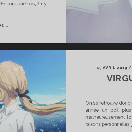
ncore une fois, il n’y
VIRGULE
RE …
OTAKU
#05
15 AVRIL 2019
VIRG
On se retrouve donc p
année un poil plu
malheureusement tot
raisons personnelles, j