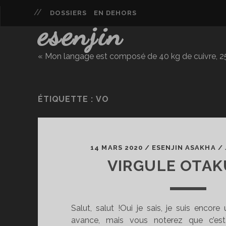
DOSSIERS
EN DEHORS
esenjin
« Mon langage est composé de 40 kg de cuivre, 25 
ÉTIQUETTE :
VO
14 MARS 2020
/
ESENJIN ASAKHA
/
VIRGULE OTAK
Salut, salut !Oui je sais, je suis encor
avance, mais vous noterez que c’est