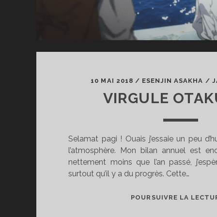
10 MAI 2018
/
ESENJIN ASAKHA
/
J
VIRGULE OTAK
Selamat pagi ! Ouais j’essaie un peu d
l’atmosphère. Mon bilan annuel est enc
nettement moins que l’an passé, j’esp
surtout qu’il y a du progrès. Cette…
POURSUIVRE LA LECTU