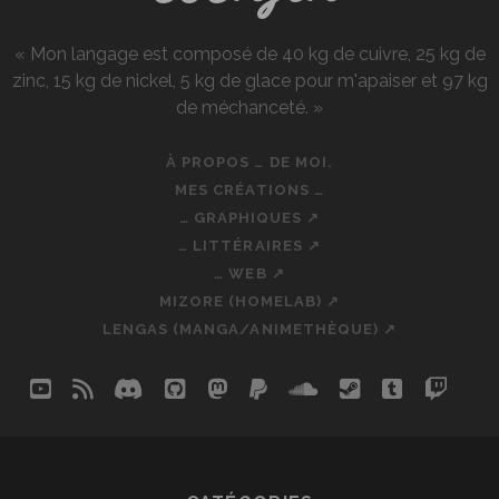
« Mon langage est composé de 40 kg de cuivre, 25 kg de
zinc, 15 kg de nickel, 5 kg de glace pour m'apaiser et 97 kg
de méchanceté. »
À PROPOS … DE MOI.
MES CRÉATIONS …
… GRAPHIQUES ↗
… LITTÉRAIRES ↗
… WEB ↗
MIZORE (HOMELAB) ↗
LENGAS (MANGA/ANIMETHÈQUE) ↗
youtube
rss
discord
github
mastodon
paypal
soundcloud
steam
tumblr
twit
so