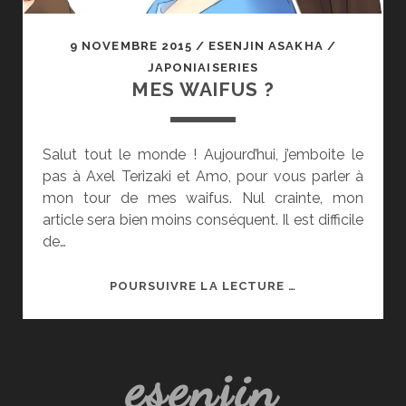
9 NOVEMBRE 2015
/
ESENJIN ASAKHA
/
JAPONIAISERIES
MES WAIFUS ?
Salut tout le monde ! Aujourd’hui, j’emboite le
pas à Axel Terizaki et Amo, pour vous parler à
mon tour de mes waifus. Nul crainte, mon
article sera bien moins conséquent. Il est difficile
de…
MES
POURSUIVRE LA LECTURE …
WAIFUS
?
esenjin