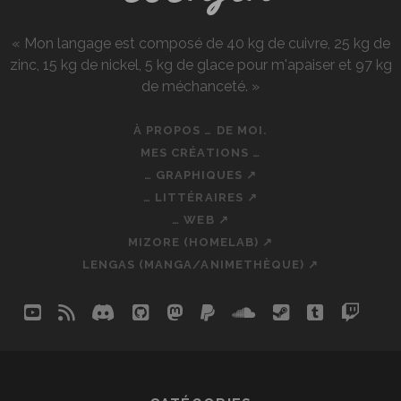
« Mon langage est composé de 40 kg de cuivre, 25 kg de
zinc, 15 kg de nickel, 5 kg de glace pour m'apaiser et 97 kg
de méchanceté. »
À PROPOS … DE MOI.
MES CRÉATIONS …
… GRAPHIQUES ↗
… LITTÉRAIRES ↗
… WEB ↗
MIZORE (HOMELAB) ↗
LENGAS (MANGA/ANIMETHÈQUE) ↗
youtube
rss
discord
github
mastodon
paypal
soundcloud
steam
tumblr
twit
so