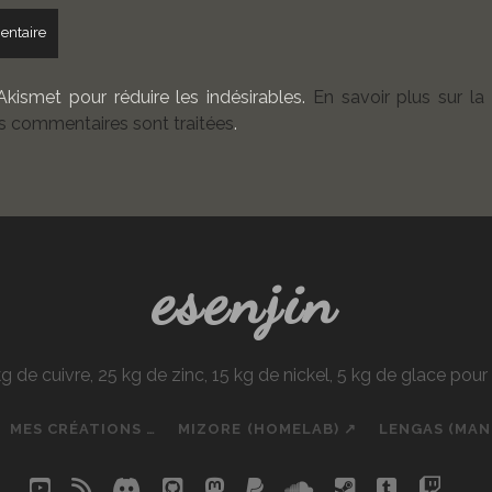
 Akismet pour réduire les indésirables.
En savoir plus sur la
 commentaires sont traitées
.
esenjin
e cuivre, 25 kg de zinc, 15 kg de nickel, 5 kg de glace pou
MES CRÉATIONS …
MIZORE (HOMELAB) ↗
LENGAS (MA
youtube
rss
discord
github
mastodon
paypal
soundcloud
steam
tumblr
twit
so