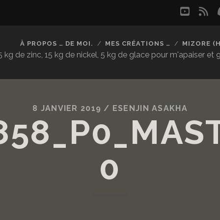
youtu
rs
À PROPOS … DE MOI.
MES CRÉATIONS …
MIZORE (
kg de zinc, 15 kg de nickel, 5 kg de glace pour m'apaiser et
8 JANVIER 2019 /
ESENJIN ASAKHA
858_P0_MAS
0