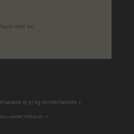
 façon dont les
r m'apaiser et 97 kg de méchanceté. »
NGA/ANIMETHÈQUE) ↗
ch
cial_icon_custom_1