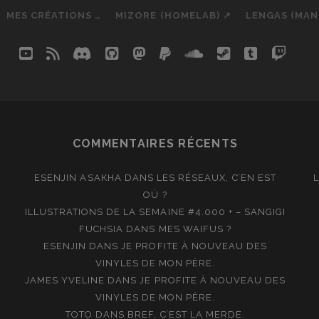
MES CRÉATIONS …
MIZORE (HOMELAB) ↗
LENGAS (MA
youtube
rss
discord
github
mastodon
paypal
soundcloud
steam
tumblr
twit
so
COMMENTAIRES RÉCENTS
ESENJIN ASAKHA
DANS
LES RÉSEAUX, C’EN EST
OÙ ?
ILLUSTRATIONS DE LA SEMAINE #4.000 + – SANGIGI
FUCHSIA
DANS
MES WAIFUS ?
ESENJIN
DANS
JE PROFITE À NOUVEAU DES
VINYLES DE MON PÈRE.
JAMES YVELINE
DANS
JE PROFITE À NOUVEAU DES
VINYLES DE MON PÈRE.
TOTO
DANS
BREF, C’EST LA MERDE.