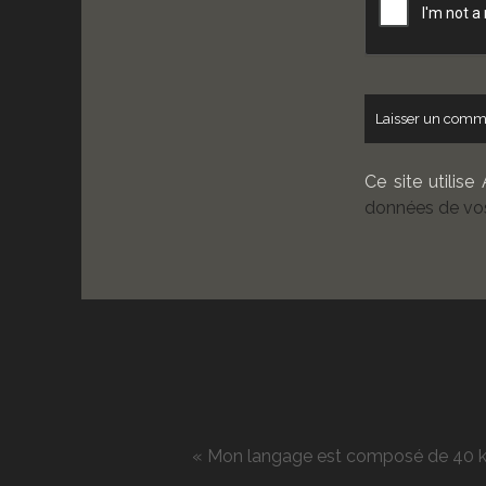
site
Ce site utilise
données de vos
« Mon langage est composé de 40 kg d