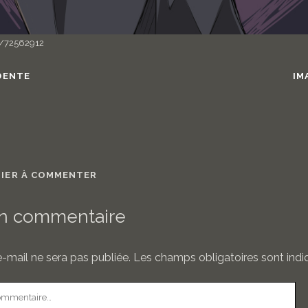
/i/72562912
DENTE
IM
MIER À COMMENTER
un commentaire
-mail ne sera pas publiée.
Les champs obligatoires sont ind