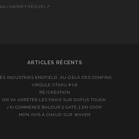
NGA/ANIMETHÈQUE) ↗
ch
cial_icon_custom_1
ARTICLES RÉCENTS
LES INDUSTRIES ENDFIELD, AU-DELÀ DES CONFINS
VIRGULE OTAKU #06
RÉ/CRÉATION
ON VA ARRÊTER LES FRAIS SUR DOFUS TOUCH.
J’AI COMMENCÉ BALDUR’S GATE 3 EN COOP.
MON AVIS À CHAUD SUR WAVEN