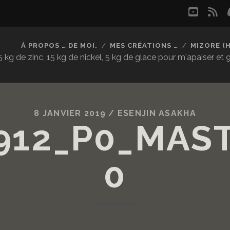
youtu
rs
À PROPOS … DE MOI.
MES CRÉATIONS …
MIZORE (
kg de zinc, 15 kg de nickel, 5 kg de glace pour m'apaiser et
8 JANVIER 2019 /
ESENJIN ASAKHA
912_P0_MAS
0