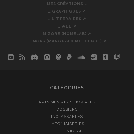
MES CRÉATIONS …
… GRAPHIQUES ↗
… LITTÉRAIRES ↗
… WEB ↗
MIZORE (HOMELAB) ↗
LENGAS (MANGA/ANIMETHÈQUE) ↗
youtube
rss
discord
github
mastodon
paypal
soundcloud
steam
tumblr
twit
so
CATÉGORIES
ARTS NI NIAIS NI JOVIALES
DOSSIERS
INCLASSABLES
JAPONIAISERIES
LE JEU VIDÉAL