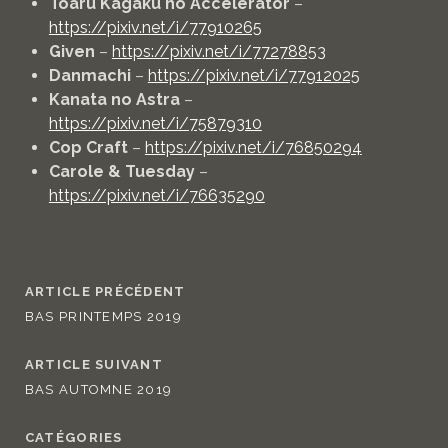
Toaru Kagaku no Accelerator
–
https://pixiv.net/i/77910265
Given
–
https://pixiv.net/i/77278853
Danmachi
–
https://pixiv.net/i/77912025
Kanata no Astra
–
https://pixiv.net/i/75879310
Cop Craft
–
https://pixiv.net/i/76850294
Carole & Tuesday
–
https://pixiv.net/i/76635290
ARTICLE PRÉCÉDENT
BAS PRINTEMPS 2019
ARTICLE SUIVANT
BAS AUTOMNE 2019
CATÉGORIES