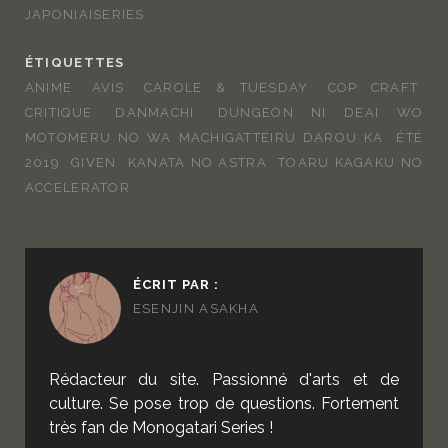
JAPONIAISERIES
ÉTIQUETTES
ANIME
AVIS
CAROLE & TUESDAY
COP CRAFT
CRITIQUE
DANMACHI
DUNGEON NI DEAI WO
MOTOMERU NO WA MACHIGATTEIRU DAROU KA
ÉTÉ
2019
GIVEN
KANATA NO ASTRA
TOARU KAGAKU NO
ACCELERATOR
ÉCRIT PAR :
ESENJIN ASAKHA
Rédacteur du site. Passionné d'arts et de
culture. Se pose trop de questions. Fortement
très fan de Monogatari Series !