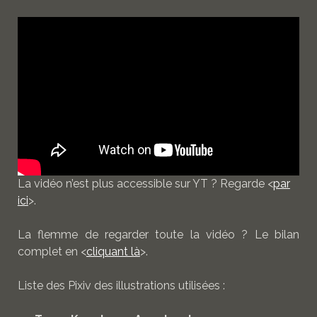
La vidéo n’est plus accessible sur YT ? Regarde <
par
ici
>.
La flemme de regarder toute la vidéo ? Le bilan
complet en <
cliquant là
>.
Liste des Pixiv des illustrations utilisées :