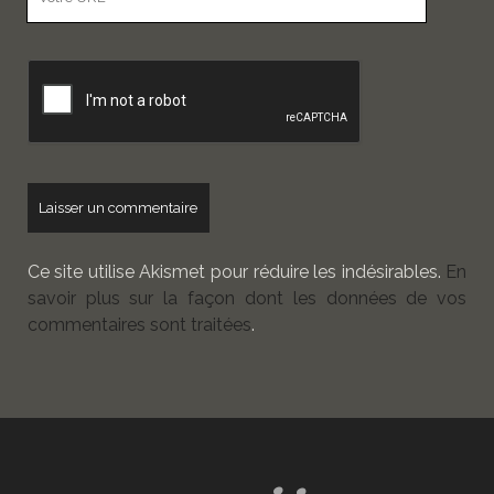
URL
de
votre
site
Ce site utilise Akismet pour réduire les indésirables.
En
savoir plus sur la façon dont les données de vos
commentaires sont traitées
.