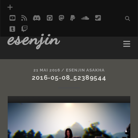
youtube
rss
discord
github
mastodon
paypal
soundcloud
steam
tumblr
twitch
social_icon_custom_1
esenjin
21 MAI 2016 /
ESENJIN ASAKHA
2016-05-08_52389544