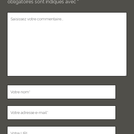
obligatoires sont indiqués avec
*
Votre
commentaire
Votre
nom
Votre
adresse
e-
L’adresse
mail