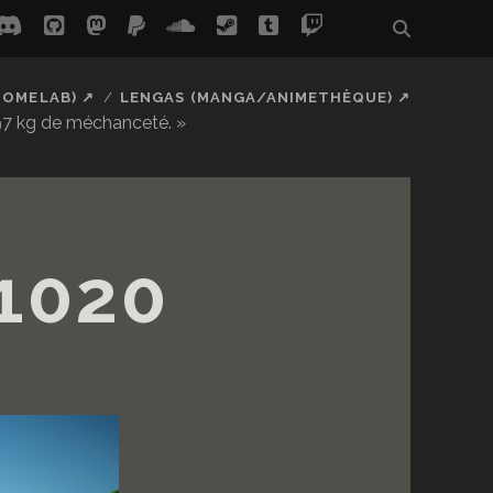
be
s
discord
github
mastodon
paypal
soundcloud
steam
tumblr
twitch
social_icon_
HOMELAB) ↗
LENGAS (MANGA/ANIMETHÈQUE) ↗
 97 kg de méchanceté. »
1020