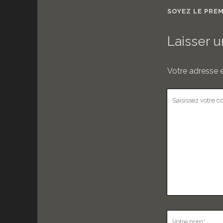
SOYEZ LE PRE
Laisser 
Votre adresse e
Votre
commentaire
Votre