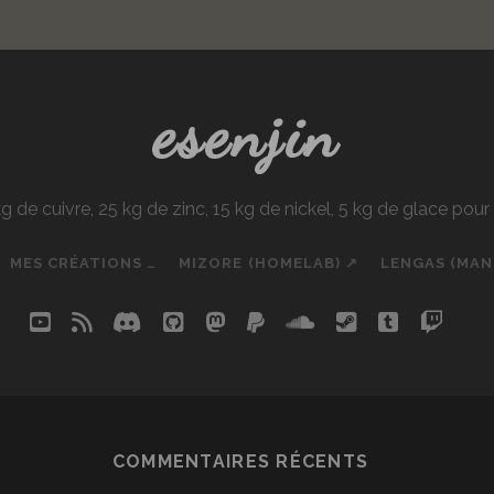
esenjin
e cuivre, 25 kg de zinc, 15 kg de nickel, 5 kg de glace pou
MES CRÉATIONS …
MIZORE (HOMELAB) ↗
LENGAS (MA
youtube
rss
discord
github
mastodon
paypal
soundcloud
steam
tumblr
twit
so
COMMENTAIRES RÉCENTS