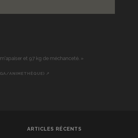
r m'apaiser et 97 kg de méchanceté. »
NGA/ANIMETHÈQUE) ↗
ch
cial_icon_custom_1
ARTICLES RÉCENTS