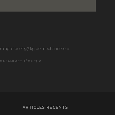
r m'apaiser et 97 kg de méchanceté. »
NGA/ANIMETHÈQUE) ↗
ch
cial_icon_custom_1
ARTICLES RÉCENTS