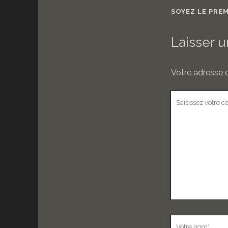
SOYEZ LE PRE
Laisser 
Votre adresse e
Votre
commentaire
Votre