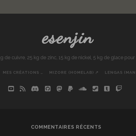
esenjin
e cuivre, 25 kg de zinc, 15 kg de nickel, 5 kg de glace pou
MES CRÉATIONS …
MIZORE (HOMELAB) ↗
LENGAS (MA
youtube
rss
discord
github
mastodon
paypal
soundcloud
steam
tumblr
twit
so
COMMENTAIRES RÉCENTS