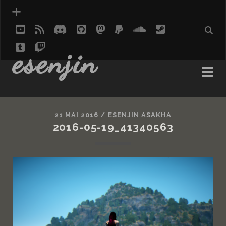
youtube
rss
discord
github
mastodon
paypal
soundcloud
steam
tumblr
twitch
social_icon_custom_1
esenjin
21 MAI 2016 /
ESENJIN ASAKHA
2016-05-19_41340563