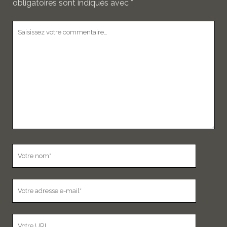
obligatoires sont indiqués avec
*
Votre
commentaire
Votre
nom
Votre
adresse
e-
L’adresse
mail