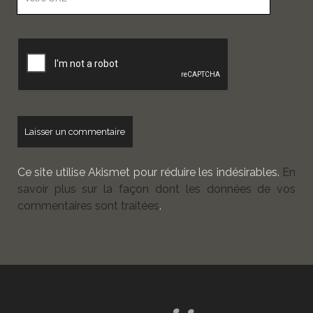
URL
de
votre
site
Ce site utilise Akismet pour réduire les indésirables.
En
savoir plus sur la façon dont les données de vos
commentaires sont traitées
.