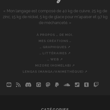
« Mon langage est composé de 40 kg de cuivre, 25 kg de
zinc, 15 kg de nickel, 5 kg de glace pour m'apaiser et 97 kg
de méchanceté. »
À PROPOS … DE MOI.
MES CRÉATIONS …
… GRAPHIQUES ↗
… LITTÉRAIRES ↗
… WEB ↗
MIZORE (HOMELAB) ↗
LENGAS (MANGA/ANIMETHÈQUE) ↗
youtube
rss
discord
github
mastodon
paypal
soundcloud
steam
tumblr
twit
so
CATÉGORIES