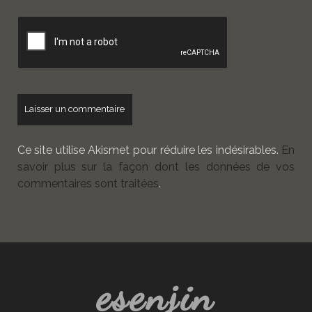
de
votre
site
Ce site utilise Akismet pour réduire les indésirables.
En
savoir plus sur la façon dont les données de vos
commentaires sont traitées
.
esenjin