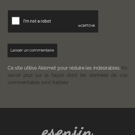
de
votre
site
Ce site utilise Akismet pour réduire les indésirables.
En
savoir plus sur la façon dont les données de vos
commentaires sont traitées
.
esenjin