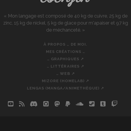
« Mon langage est composé de 40 kg de cuivre, 25 kg de
zinc, 15 kg de nickel, 5 kg de glace pour m'apaiser et 97 kg
de méchanceté. »
À PROPOS … DE MOI.
MES CRÉATIONS …
… GRAPHIQUES ↗
… LITTÉRAIRES ↗
… WEB ↗
MIZORE (HOMELAB) ↗
LENGAS (MANGA/ANIMETHÈQUE) ↗
youtube
rss
discord
github
mastodon
paypal
soundcloud
steam
tumblr
twit
so