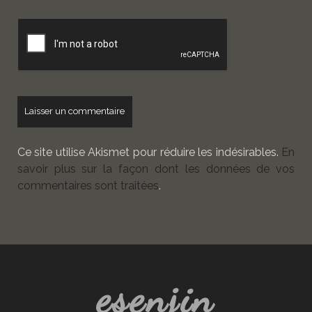
de
votre
site
Ce site utilise Akismet pour réduire les indésirables.
En
savoir plus sur la façon dont les données de vos
commentaires sont traitées
.
esenjin