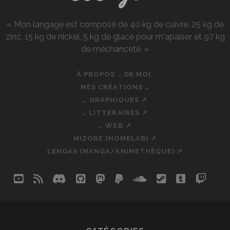
« Mon langage est composé de 40 kg de cuivre, 25 kg de
zinc, 15 kg de nickel, 5 kg de glace pour m'apaiser et 97 kg
de méchanceté. »
À PROPOS … DE MOI.
MES CRÉATIONS …
… GRAPHIQUES ↗
… LITTÉRAIRES ↗
… WEB ↗
MIZORE (HOMELAB) ↗
LENGAS (MANGA/ANIMETHÈQUE) ↗
youtube
rss
discord
github
mastodon
paypal
soundcloud
steam
tumblr
twit
so