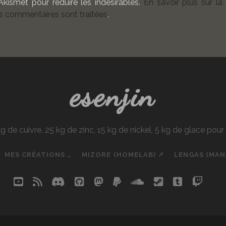
 Akismet pour réduire les indésirables.
En savoir plus sur la
 commentaires sont traitées
.
esenjin
e cuivre, 25 kg de zinc, 15 kg de nickel, 5 kg de glace pou
MES CRÉATIONS …
MIZORE (HOMELAB) ↗
LENGAS (MA
youtube
rss
discord
github
mastodon
paypal
soundcloud
steam
tumblr
twit
so