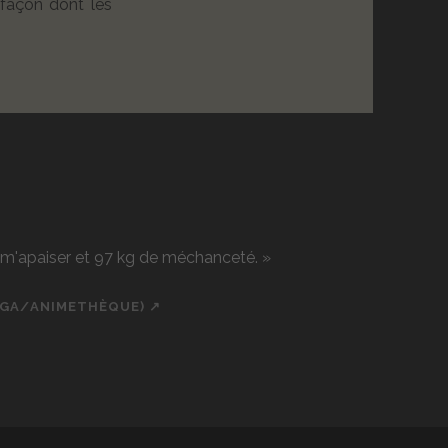
 façon dont les
r m'apaiser et 97 kg de méchanceté. »
NGA/ANIMETHÈQUE) ↗
ch
cial_icon_custom_1