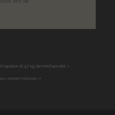
 façon dont les
r m'apaiser et 97 kg de méchanceté. »
NGA/ANIMETHÈQUE) ↗
ch
cial_icon_custom_1