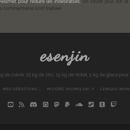
 Akismet pour réduire les indésirables.
En savoir plus sur la
 commentaires sont traitées
.
esenjin
e cuivre, 25 kg de zinc, 15 kg de nickel, 5 kg de glace pou
MES CRÉATIONS …
MIZORE (HOMELAB) ↗
LENGAS (MA
youtube
rss
discord
github
mastodon
paypal
soundcloud
steam
tumblr
twit
so