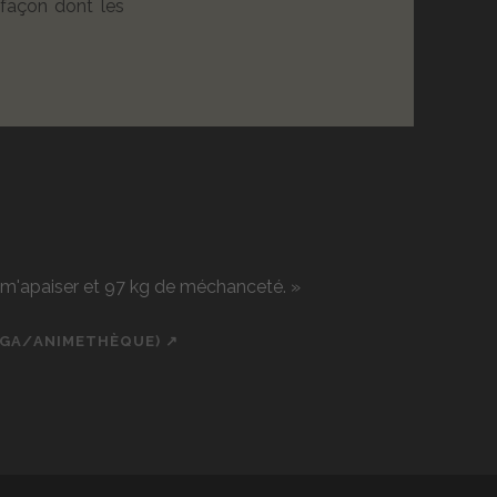
 façon dont les
r m'apaiser et 97 kg de méchanceté. »
NGA/ANIMETHÈQUE) ↗
ch
cial_icon_custom_1