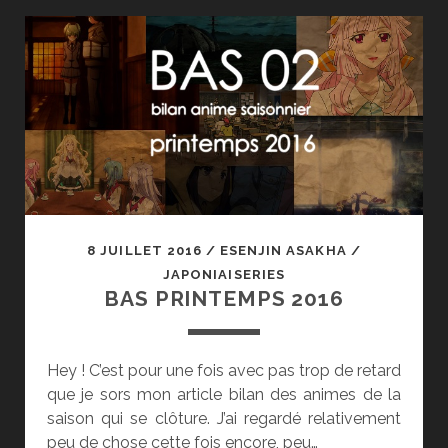
2016
8 JUILLET 2016
/
ESENJIN ASAKHA
/
JAPONIAISERIES
BAS PRINTEMPS 2016
Hey ! C’est pour une fois avec pas trop de retard
que je sors mon article bilan des animes de la
saison qui se clôture. J’ai regardé relativement
peu de chose cette fois encore, peu…