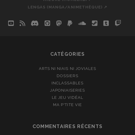
LENGAS (MANGA/ANIMETHÈQUE) ↗
youtube
rss
discord
github
mastodon
paypal
soundcloud
steam
tumblr
twit
so
CATÉGORIES
ARTS NI NIAIS NI JOVIALES
DOSSIERS
INCLASSABLES
JAPONIAISERIES
LE JEU VIDÉAL
MA P'TITE VIE
COMMENTAIRES RÉCENTS