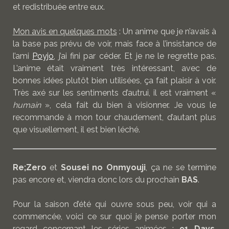
et redistribuée entre eux.
Mon avis en quelques mots
: Un anime que je n’avais à
la base pas prévu de voir, mais face à l’insistance de
l’ami
Poyjo
, j’ai fini par céder. Et je ne le regrette pas.
L’anime était vraiment très intéressant, avec de
bonnes idées plutôt bien utilisées, ça fait plaisir à voir.
Très axé sur les sentiments d’autrui, il est vraiment «
humain
», cela fait du bien à visionner. Je vous le
recommande à mon tour chaudement, d’autant plus
que visuellement, il est bien léché.
Re;Zero
et
Sousei no Onmyouji
, ça ne se termine
pas encore et, viendra donc lors du prochain
BAS
.
Pour la saison d’été qui ouvre sous peu, voir qui a
commencée, voici ce sur quoi je pense porter mon
regard concernant les séries animées :
91 Days
,