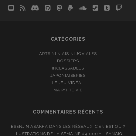
youtube
rss
discord
github
mastodon
paypal
soundcloud
steam
tumblr
twit
so
CATÉGORIES
ARTS NI NIAIS NI JOVIALES
DOSSIERS
INCLASSABLES
JAPONIAISERIES
LE JEU VIDÉAL
MA P'TITE VIE
COMMENTAIRES RÉCENTS
ESENJIN ASAKHA
DANS
LES RÉSEAUX, C’EN EST OÙ ?
ILLUSTRATIONS DE LA SEMAINE #4.000 + – SANGIGI