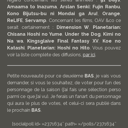
Amaama to Inazuma
,
Arslan Senki: Fujin Ranbu
,
Kono Bijutsu-bu ni Mondai ga Aru!
,
Orange
,
ReLIFE
,
Servamp
. Concernant les films, OAV &co ce
serait certainement :
Dimension W
,
Planetarian:
Chisana Hoshi no Yume
,
Under the Dog
,
Kimi no
Na wa
,
Kingsglaive Final Fantasy XV
,
Koe no
Katashi
,
Planetarian: Hoshi no Hito
. Vous pouvez
voir la liste complète des diffusions,
par ici
.
Petite nouveauté pour ce deuxième
BAS
, je vais vous
demander, si vous le souhaitez, de voter pour l’un des
personnage de la saison (j’ai fais une sélection perso
parmi ce que j’ai vu). Je ferais un fanart du personnage
qui aura le plus de votes, et celui-ci sera publié dans
le prochain
BAS
.
[socialpoll id= »2371634″ path= »/polls/2371634″