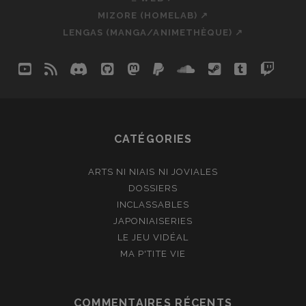
MIZORE (HOMELAB) ↗
LENGAS (MANGA/ANIMETHÈQUE) ↗
youtube
rss
discord
github
mastodon
paypal
soundcloud
steam
tumblr
twit
so
CATÉGORIES
ARTS NI NIAIS NI JOVIALES
DOSSIERS
INCLASSABLES
JAPONIAISERIES
LE JEU VIDÉAL
MA P'TITE VIE
COMMENTAIRES RÉCENTS