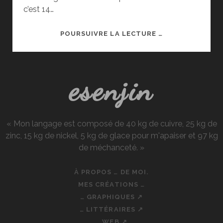
c’est 14…
ANIME
POURSUIVRE LA LECTURE …
AUTOMNE
2015
;
esenjin
BILAN
DE
LA
SAISON
« Mon langage est composé de 40 kg de cuivre, 25 kg de
zinc, 15 kg de nickel, 5 kg de glace pour m'apaiser et 97 kg
de méchanceté. »
À PROPOS … DE MOI.
MES CRÉATIONS …
… GRAPHIQUES ↗
… LITTÉRAIRES ↗
… WEB ↗