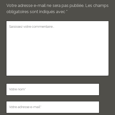
Votre adresse e-mail ne sera pas publiée.
Les champs
obligatoires sont indiqués avec
*
Votre
commentaire
Votre
nom
Votre
adresse