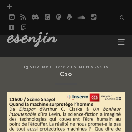
youtube
rss
discord
github
mastodon
paypal
soundcloud
steam
tumblr
twitch
social_icon_custom_1
esenjin
13 NOVEMBRE 2016 /
ESENJIN ASAKHA
C10