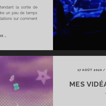
tendant la sortie de
rdre un peu de temps
dations sur comment
LINKIN
RE …
PARK
+
ORCHESTRE
SYMPHONIQUE
=
DU
17 AOÛT 2020
BONHEUR
DANS
MES VIDÉ
LES
OREILLES