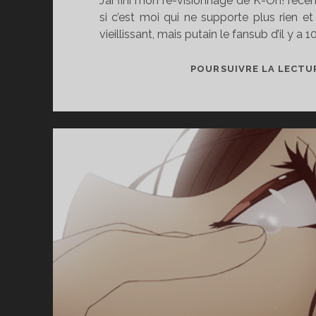
J’ai fini mon re-visionnage de K-On! réc
si c’est moi qui ne supporte plus rien et
vieillissant, mais putain le fansub d’il y a 10
POURSUIVRE LA LECTU