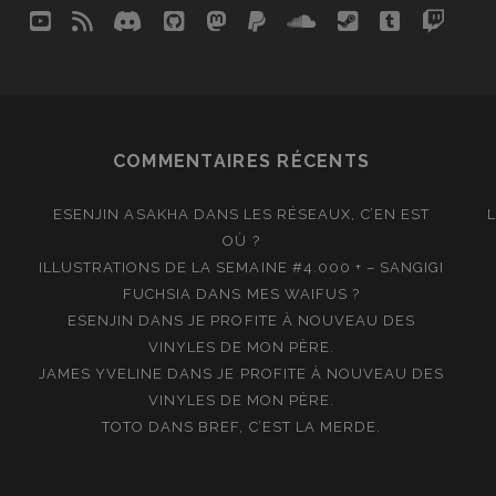
youtube
rss
discord
github
mastodon
paypal
soundcloud
steam
tumblr
twit
so
COMMENTAIRES RÉCENTS
ESENJIN ASAKHA
DANS
LES RÉSEAUX, C’EN EST
OÙ ?
ILLUSTRATIONS DE LA SEMAINE #4.000 + – SANGIGI
FUCHSIA
DANS
MES WAIFUS ?
ESENJIN
DANS
JE PROFITE À NOUVEAU DES
VINYLES DE MON PÈRE.
JAMES YVELINE
DANS
JE PROFITE À NOUVEAU DES
VINYLES DE MON PÈRE.
TOTO
DANS
BREF, C’EST LA MERDE.