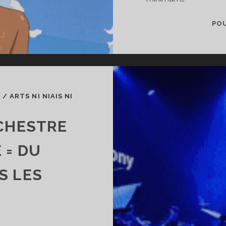
POU
A
/
ARTS NI NIAIS NI
RCHESTRE
 = DU
S LES
S