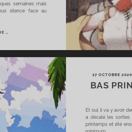
elques semaines mais
us silence face au
ILLUSION
RE …
CONNECT,
LE
MOBA-
GACHA
PASSÉ
INAPERÇU
27 OCTOBRE 202
?
BAS PRI
Et oui, il va y avoir 
a décalé les sorties 
printemps et été ense
minimum…