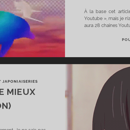
À la base cet articl
Youtube », mais je n’a
aura 28 chaînes You
POU
/
JAPONIAISERIES
E MIEUX
ON)