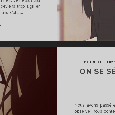
emment. Je ne sais pas
 deviens trop aigri en
 ans, c’était…
FANSUB,
RE …
ÉTAIT-
CE
MIEUX
AVANT
?
(NON)
21 JUILLET 202
ON SE S
Nous avons passé e
observer, nous conte