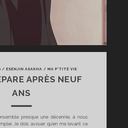
0
/
ESENJIN ASAKHA
/
MA P'TITE VIE
ÉPARE APRÈS NEUF
ANS
nsemble presque une décennie, à nous
mpler. Je dois avouer qu’en me levant ce