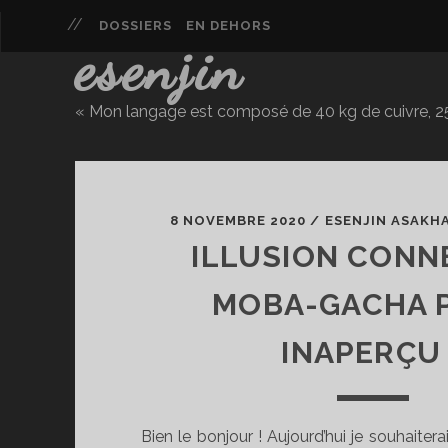
DOSSIERS
EN DEHORS
esenjin
« Mon langage est composé de 40 kg de cuivre, 25 
Esenjin
Posts
8 NOVEMBRE 2020
/
ESENJIN ASAKH
ILLUSION CONNE
MOBA-GACHA 
INAPERÇU 
Bien le bonjour ! Aujourd’hui je souhaitera