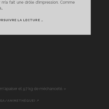
ir m’a fait une drôle d’impression. Comme
à…
ON
RSUIVRE LA LECTURE …
SE
SÉPARE
APRÈS
NEUF
ANS
r m'apaiser et 97 kg de méchanceté. »
NGA/ANIMETHÈQUE) ↗