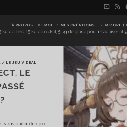
youtu
rs
À PROPOS … DE MOI.
MES CRÉATIONS …
MIZORE (
kg de zinc, 15 kg de nickel, 5 kg de glace pour m'apaiser et
A
/
LE JEU VIDÉAL
CT, LE
PASSÉ
?
is vous parler d’un jeu