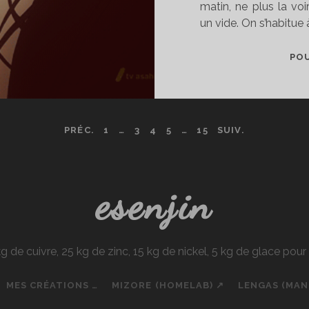
matin, ne plus la vo
un vide. On s’habitue 
POU
PRÉC.
1
…
3
4
5
…
15
SUIV.
esenjin
e cuivre, 25 kg de zinc, 15 kg de nickel, 5 kg de glace pou
MES CRÉATIONS …
MIZORE (HOMELAB) ↗
LENGAS (MA