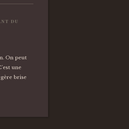
ant du
in. On peut
C’est une
égère brise