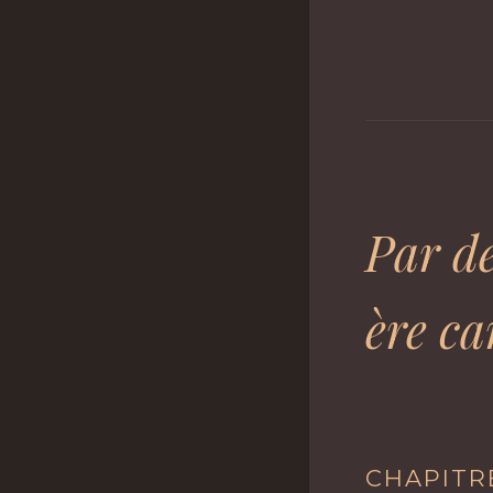
Par de
ère c
CHAPITRE