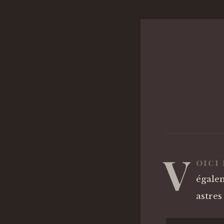
V
oici
égale
astres