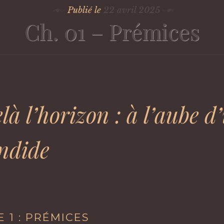
Publié le
22 avril 2025
Ch. 01 – Prémices
là l’horizon : à l’aube d
andide
 1 : PRÉMICES